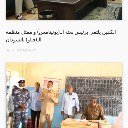
الكـنين يلتقي برئيس بعثة الـ(يونيتامس) و ممثل منظمة
الـ(فـاو) بالسودان
BY
5 YEARS
AGO