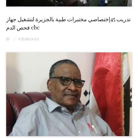
تدريب 45إختصاصي مختبرات طبية بالجزيرة لتشغيل جهاز
فحص الدم cbc
BY
4 YEARS
AGO