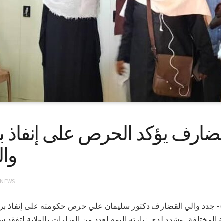
قضارف يؤكد الحرص على إنفاذ بر
وال
 NEWS
17-5-2021 (سونا)- جدد والي القضارف دكتور سليمان علي حرص حكومته على إنفاذ 
 المختلفة . وشدد لدى زيارته اليوم لعدد من الوزارات بالولاية لتفق