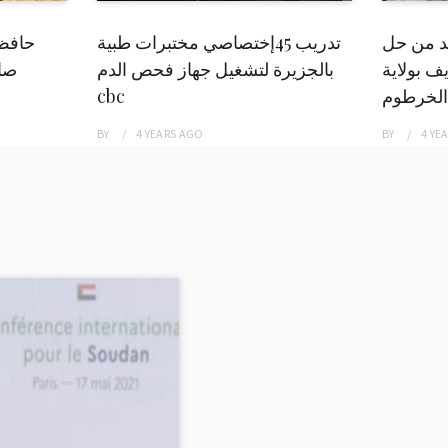
بد من حل
تدريب 45إختصاصي مختبرات طبية
حافظ
ف بولاية
بالجزيرة لتشغيل جهاز فحص الدم
صاد
الخرطوم
cbc
BY
4 YEARS
AGO
BY
4 YE