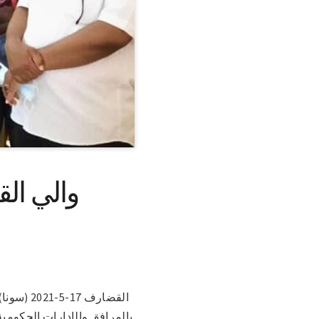
والي ال
القضارف 
بالمرافق والإدارات الحكومية