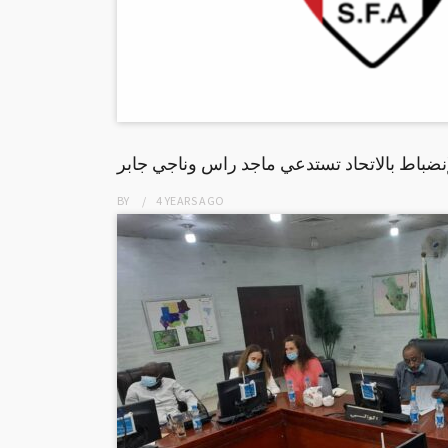
إنضباط بالاتحاد تستدعي ماجد راس وناجي جابر
BY
4 YEARS
AGO