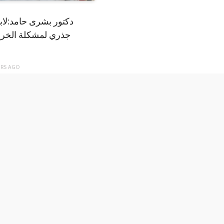
دكتور بشرى حامد:لا
جذري لمشكلة الخري
ARS
AGO