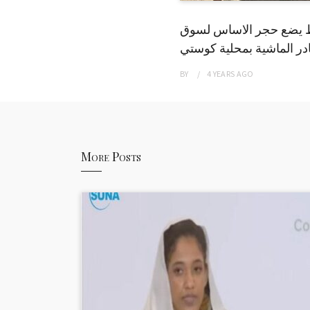
 يضع حجر الاساس لسوق
ر الماشية بمحلية كوستي
BY
4 YEARS
AGO
More Posts