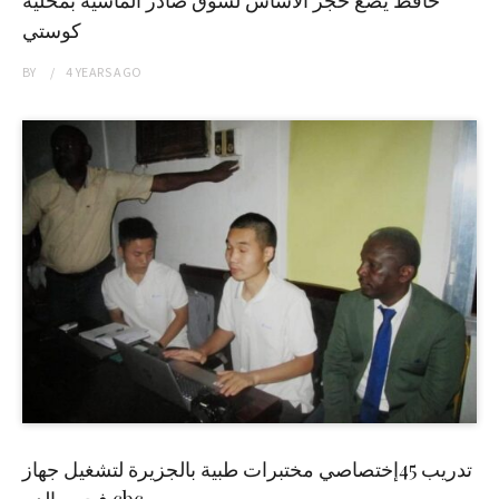
كوستي
BY
4 YEARS
AGO
تدريب 45إختصاصي مختبرات طبية بالجزيرة لتشغيل جهاز
فحص الدم cbc