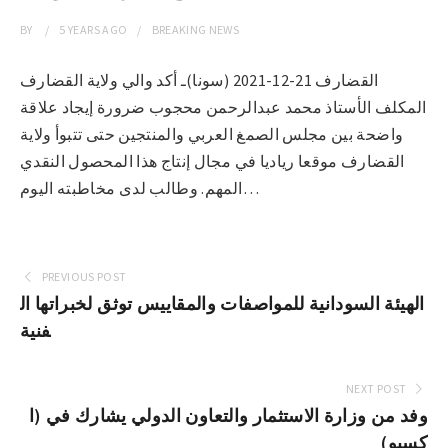
BY
5 YEARS
AGO
BREAKING NEWS
القضارف 21-12-2021 (سونا)ـ أكد والي ولاية القضارف
المكلف الأستاذ محمد عبدالرحمن محجوب ضرورة إيجاد علاقة
واضحة بين مجلس الصمغ العربي والمنتجين حتى تتبوأ ولاية
القضارف موقعا رياديا في مجال إنتاج هذا المحصول النقدي
المهم. وطالب لدى مخاطبته اليوم…
PREVIOUS POST
الهيئة السودانية للمواصفات والمقاييس توثق لخبراتها ال
فنية
NEXT POST
وفد من وزارة الاستثمار والتعاون الدولي يشارك في (ا
كسبو)