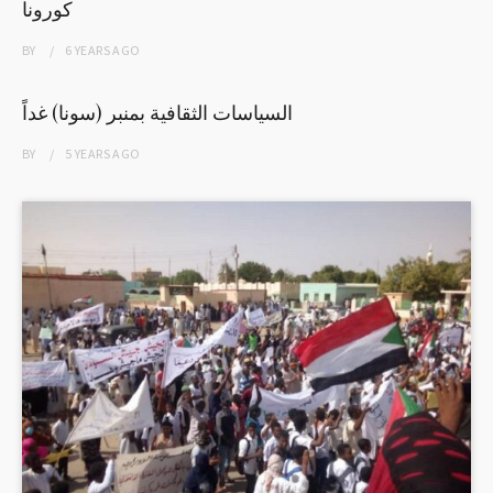
كورونا
BY
6 YEARS
AGO
السياسات الثقافية بمنبر (سونا) غداً
BY
5 YEARS
AGO