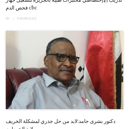
فحص الدم cbc
BY
4 YEARS
AGO
دكتور بشرى حامد:لابد من حل جذري لمشكلة الخريف
بولاية الخرطوم