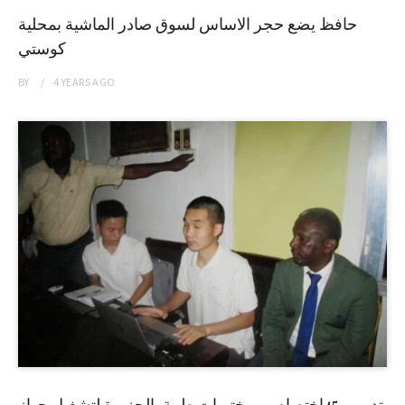
حافظ يضع حجر الاساس لسوق صادر الماشية بمحلية
كوستي
BY
4 YEARS
AGO
تدريب 45إختصاصي مختبرات طبية بالجزيرة لتشغيل جهاز