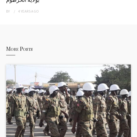
BY
4 YEARS
AGO
More Posts