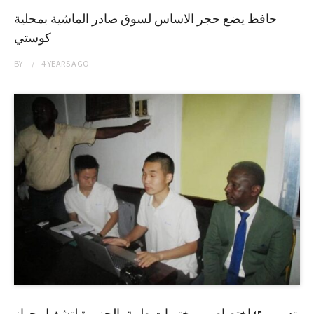
حافظ يضع حجر الاساس لسوق صادر الماشية بمحلية
كوستي
BY
4 YEARS
AGO
تدريب 45إختصاصي مختبرات طبية بالجزيرة لتشغيل جهاز