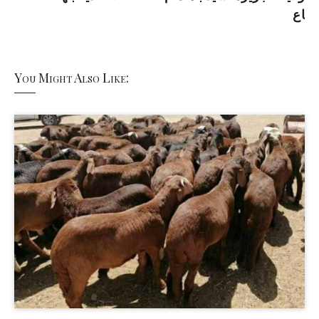
اع
You Might Also Like: