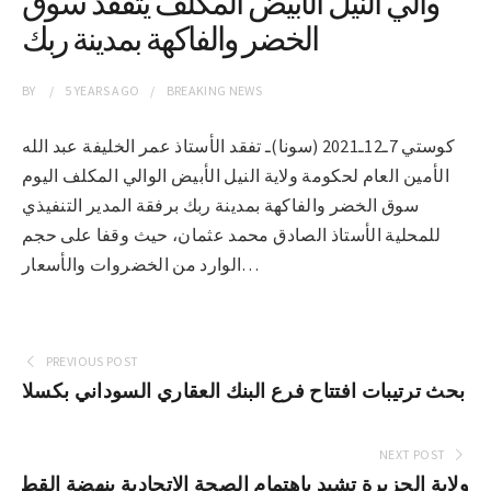
والي النيل الأبيض المكلف يتفقد سوق
الخضر والفاكهة بمدينة ربك
BY
5 YEARS
AGO
BREAKING NEWS
كوستي 7ـ12ـ2021 (سونا)ـ تفقد الأستاذ عمر الخليفة عبد الله
الأمين العام لحكومة ولاية النيل الأبيض الوالي المكلف اليوم
سوق الخضر والفاكهة بمدينة ربك برفقة المدير التنفيذي
للمحلية الأستاذ الصادق محمد عثمان، حيث وقفا على حجم
الوارد من الخضروات والأسعار…
PREVIOUS POST
بحث ترتيبات افتتاح فرع البنك العقاري السوداني بكسلا
NEXT POST
ولاية الجزيرة تشيد باهتمام الصحة الاتحادية بنهضة القط