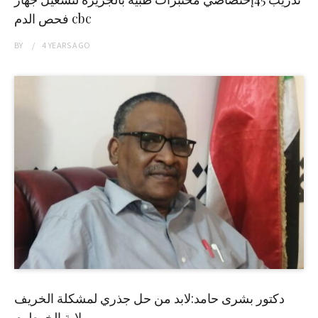
فحص الدم cbc
BY
4 YEARS
AGO
دكتور بشرى حامد:لابد من حل جذري لمشكلة الخريف
بولاية الخرطوم