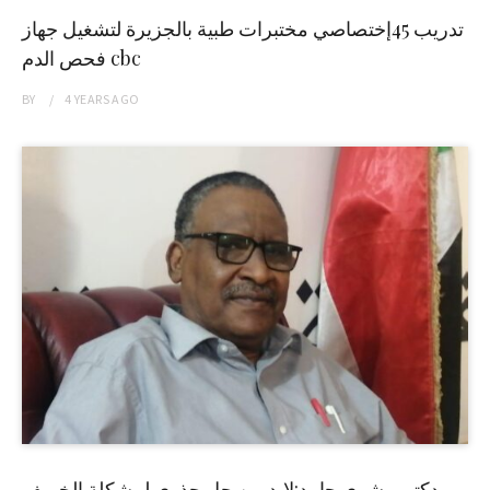
تدريب 45إختصاصي مختبرات طبية بالجزيرة لتشغيل جهاز
فحص الدم cbc
BY
4 YEARS
AGO
دكتور بشرى حامد:لابد من حل جذري لمشكلة الخريف