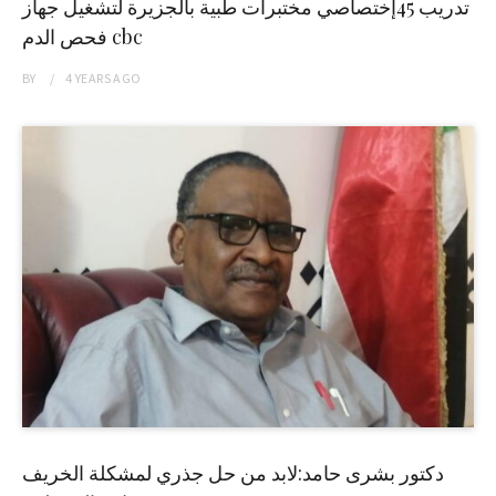
تدريب 45إختصاصي مختبرات طبية بالجزيرة لتشغيل جهاز
فحص الدم cbc
BY
4 YEARS
AGO
دكتور بشرى حامد:لابد من حل جذري لمشكلة الخريف