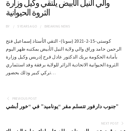
والي النيل الأبيض يلتقي وكيل وزارة
الثروة الحيوانية
BY
5 YEARS
AGO
BREAKING NEWS
كوستى-15-2-2021 (سونا)- التقي الأستاذ إسماعيل فتح
الرحمن حامد وراق والي ولاية النيل الأبيض بمكتبه ظهر اليوم
بأمانة الحكومة بربك الدكتور عادل فرح إدريس وكيل وزارة
الثروة الحيوانية الاتحادية الزائر للولاية برفقة وفد استثماري
تركي كبير وذلك بحضور…
PREVIOUS POST
جنوب دارفور تتسلم مقر “يوناميد” في “خور أبشي”
NEXT POST