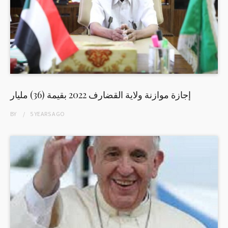
إجازة موازنة ولاية القضارف 2022 بقيمة (36) مليار
BY
5 YEARS
AGO