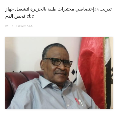
تدريب 45إختصاصي مختبرات طبية بالجزيرة لتشغيل جهاز
فحص الدم cbc
BY
4 YEARS
AGO