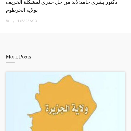
دكتور بشرى حامد:لابد من حل جذري لمشكلة الخريف
بولاية الخرطوم
BY
4 YEARS
AGO
More Posts