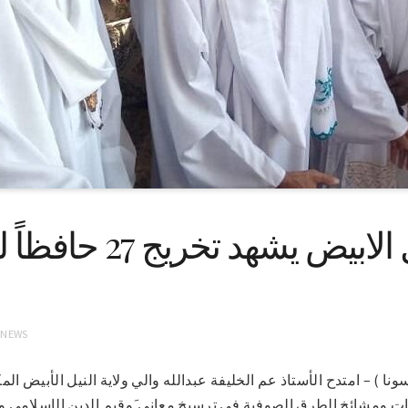
والي النيل الابيض يش
 NEWS
 10 – 6 – 2022م ( سونا ) – امتدح الأستاذ عم الخليفة عبدالله والي ولاية النيل الأ
ات ومشائخ الطرق الصوفية في ترسيخ معاني َوقيم الدين الإسلامي 