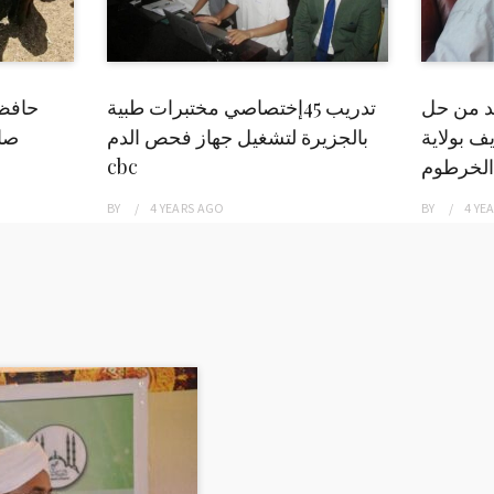
بد من حل
تدريب 45إختصاصي مختبرات طبية
حافظ
ف بولاية
بالجزيرة لتشغيل جهاز فحص الدم
صاد
الخرطوم
cbc
BY
4 YEARS
AGO
BY
4 YE