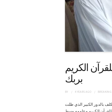
هد تخريج 27 حافظاً للقرآن الكريم
بربك
BY
4 YEARS
AGO
BREAKING
بيض المكلف بالدور الكبير الذي ظلت
والقرآن الكريم وعلومه وسط