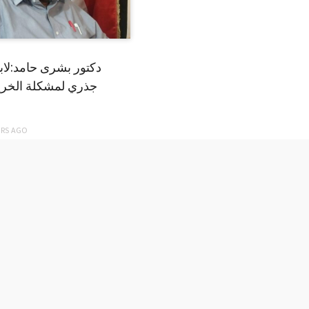
دكتور بشرى حامد:لا
جذري لمشكلة الخري
ARS
AGO