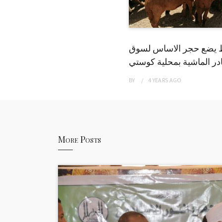
 يضع حجر الاساس لسوق
ر الماشية بمحلية كوستي
BY
4 YEARS
AGO
More Posts