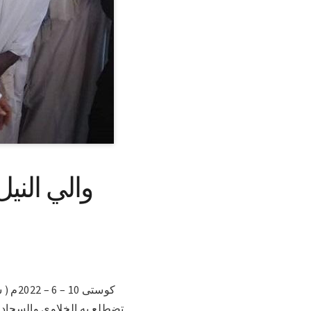
كوستى
تضطلع به الخلاوي والسجاد