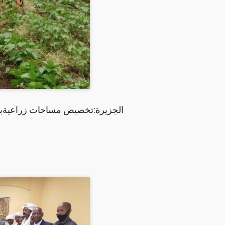
الجزيرة:تخصيص مساحات زراعيةبال