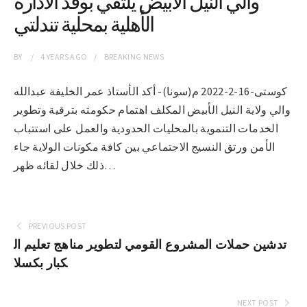
والي النيل الابيض يلتقي بوفد الادارة
الأهلية بمحلية تندلتي
BY
4 YEARS
AGO
BREAKING NEWS
كوستى-16-2-2022 م(سونا)- أكد الأستاذ عمر الخليفة عبدالله
والي ولاية النيل الأبيض المكلف اهتمام حكومته بترقية وتطوير
الخدمات التنموية بالمحليات الحدودية والعمل على استتباب
الأمن ورتق النسيج الاجتماعي بين كافة مكونات الولاية جاء
ذلك خلال لقائه ظهر…
PREVIOUS POST
تدشين حملات المشروع القومي لتطوير مناهج تعليم ال
كبار بكسلا
NEXT POST