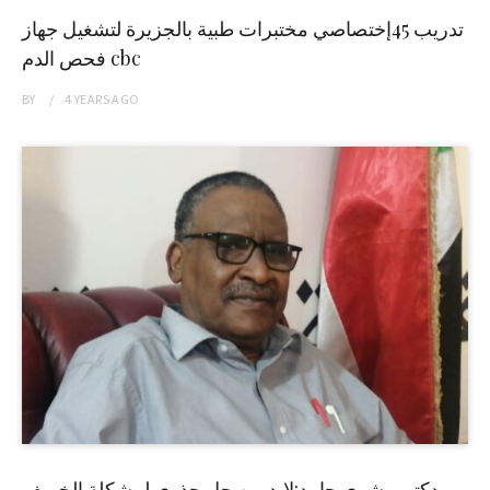
تدريب 45إختصاصي مختبرات طبية بالجزيرة لتشغيل جهاز
فحص الدم cbc
BY
4 YEARS
AGO
دكتور بشرى حامد:لابد من حل جذري لمشكلة الخريف