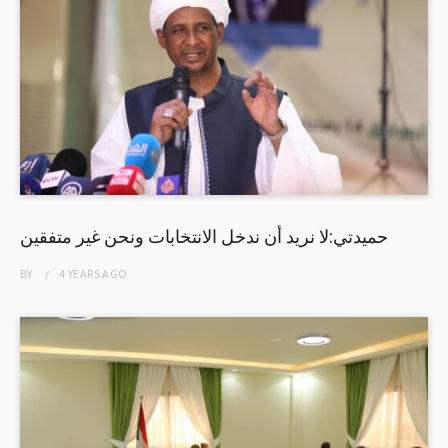
حميدتي:لا نريد أن ندخل الانتخابات ونحن غير متفقين
BY
4 YEARS
AGO