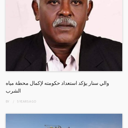
والي سنار يؤكد استعداد حكومته لإكمال محطة مياه
الشرب
BY
5 YEARS
AGO