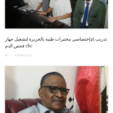
تدريب 45إختصاصي مختبرات طبية بالجزيرة لتشغيل جهاز
فحص الدم cbc
BY
4 YEARS
AGO