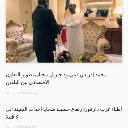
محمد إدريس ديبي ود.جبريل يبحثان تطوير التعاون
الاقتصادي بين البلدين
BY
5 YEARS
AGO
أطباء غرب دارفور:ارتفاع حصيلة ضحايا أحداث الجنينة الى
83 قتيلا
BY
6 YEARS
AGO