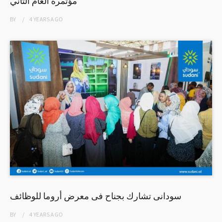
مؤتمره العام الثاني
BY
4 YEARS
AGO
سودانى تشارك بجناح فى معرض أروما للوظائف
BY
4 YEARS
AGO