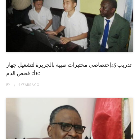
تدريب 45إختصاصي مختبرات طبية بالجزيرة لتشغيل جهاز
فحص الدم cbc
BY
4 YEARS
AGO