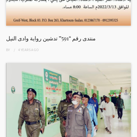
منتدى رقم “591” تدشين رواية وادى النيل
BY
4 YEARS
AGO