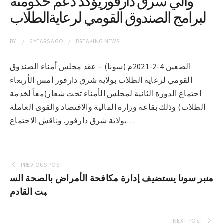
والي شرق دارفوريؤكد دعم حكومته
لبرامج الصندوق القومي لرعايةالطلاب
BY
6 YEARS
AGO
BREAKING NEWS
الضعين 4-2-2021م (سونا) – عقد مجلس أمناء الصندوق
القومي لرعاية الطلاب بولاية شرق دارفور أمس الأربعاء
اجتماع الدورة الثانية لمجلس الأمناء تحت شعار(معاً لخدمة
الطلاب) وذلك بقاعة وزارة المالية والاقتصاد والقوى العاملة
بولاية شرق دارفور. وناقش الاجتماع…
PREVIOUS POST
منبر سونا يستضيف إدارة مكافحة الأمراض بالصحة الس
بت القادم
NEXT POST