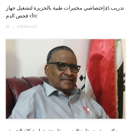
تدريب 45إختصاصي مختبرات طبية بالجزيرة لتشغيل جهاز
فحص الدم cbc
BY
4 YEARS
AGO
دكتور بشرى حامد:لابد من حل جذري لمشكلة الخريف