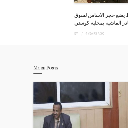
 يضع حجر الاساس لسوق
ر الماشية بمحلية كوستي
BY
4 YEARS
AGO
More Posts