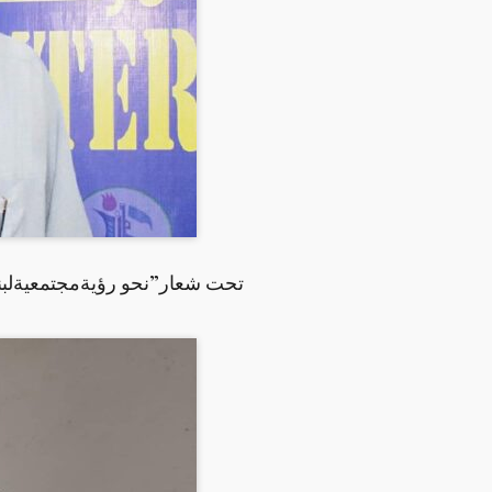
تحت شعار”نحو رؤيةمجتمعيةلبنا