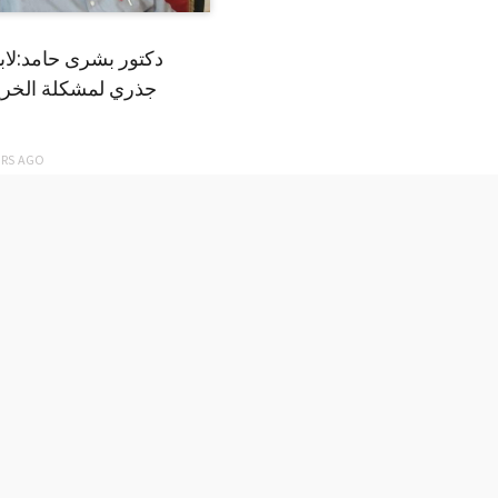
دكتور بشرى حامد:لا
جذري لمشكلة الخري
ARS
AGO