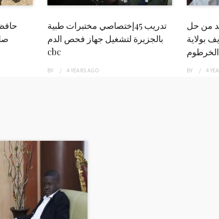
بد من حل
تدريب 45إختصاصي مختبرات طبية
حافظ
ف بولاية
بالجزيرة لتشغيل جهاز فحص الدم
صاد
الخرطوم
cbc
BY
4 YEARS
AGO
BY
4 YE