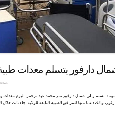
مال دارفور يتسلم معدات طبية م
 NEWS
اشر 18-7-2021 (سونا)- تسلم والي شمال دارفور نمر محمد عبدالرحمن اليوم مع
دارفور، وذلك دعما منها للمرافق الطبية التابعة للولاية. جاء ذلك خلال ال