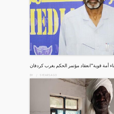
ء أمة قوية”انعقاد مؤتمر الحكم بغرب كردفان
BY
5 YEARS
AGO