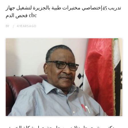
تدريب 45إختصاصي مختبرات طبية بالجزيرة لتشغيل جهاز
فحص الدم cbc
BY
4 YEARS
AGO
دكتور بشرى حامد:لابد من حل جذري لمشكلة الخريف