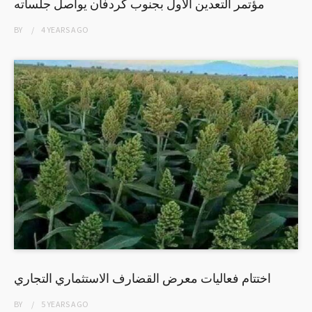
مؤتمر التعدين الأول بجنوب كردفان يواصل جلساته
BY
4 YEARS
AGO
اختتام فعاليات معرض القضارف الاستثماري التجاري
BY
5 YEARS
AGO