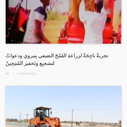
تجربةٌ ناجِحَةٌ لزراعةِ القَمْحَ الصَيفي بِمروي ودعواتٌ
لتشجيِع وتَحفيز المُنتِجِينْ
BY
5 YEARS
AGO