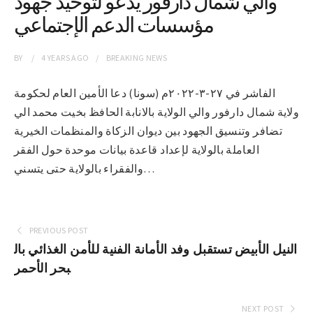
والي شمال دارفور يدعو لتوحيد جهود
مؤسسات الدعم الإجتماعي
BY
4 YEARS
AGO
BREAKING NEWS
الفاشر في ٢٧-٣-٢٠٢٢م (سونا) دعا الأمين العام لحكومة
ولاية شمال دارفور والي الولاية بالانابة الحافظ بخيت محمد الي
تضافر وتنسيق الجهود بين ديوان الزكاة والمنظمات الخيرية
العاملة بالولاية لإعداد قاعدة بيانات موحدة حول الفقر
والفقراء بالولاية حتى يتسني…
PREVIOUS POST
النيل الأبيض تستقبل وفد الأمانة الفنية للأمن الغذائي بال
بحر الأحمر
NEXT POST