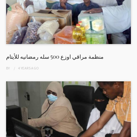
منظمة مراقي اوزع 500 سله رمضانيه للأيتام
BY
4 YEARS
AGO