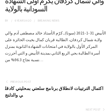
والي شمال كردفان يكرم أولى الشهادة
السودانية بالولاية
BY
6 YEARS
AGO
BREAKING NEWS
الأبيض 31-1-2021 (سونا)ـ كرّم الأستاذ خالد مصطفى آدم والي
ولاية شمال كردفان، الطالبة قربان كمال بخيت الحائزة على
المركز الأول بالولاية في امتحانات الشهادة الثانوية بمنزل
أسرة الطالبة بحي الربع الثاني بمدينة الأبيض و التي أحرزت
نسبة نجاح 96.3% من…
PREVIOUS POST
اكتمال الترتيبات لانطلاق برنامج سلعتي بمحليتي كادقل
ي والدلنج
NEXT POST