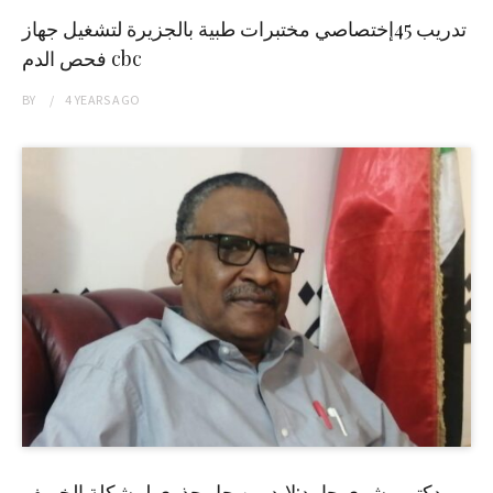
تدريب 45إختصاصي مختبرات طبية بالجزيرة لتشغيل جهاز
فحص الدم cbc
BY
4 YEARS
AGO
دكتور بشرى حامد:لابد من حل جذري لمشكلة الخريف