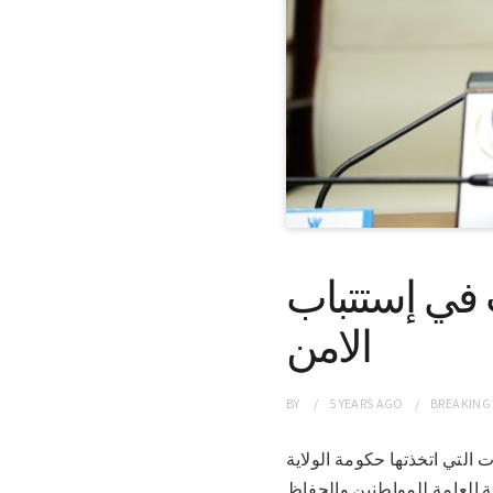
 في إستتباب
الامن
BY
5 YEARS
AGO
BREAKING
رارات التي اتخذتها حكومة الولاية
 العامة للمواطنين والحفاظ