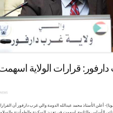
دارفور: قرارات الولاية اسهمت
 NEWS
ينة 11-2-2021 (سونا)- أعلن الأستاذ محمد عبدالله الدومة والي غرب دارفور أن الق
لتي الأساس والثانوي اسهمت في تعزيز السكينة والطمأنينة والسلامة