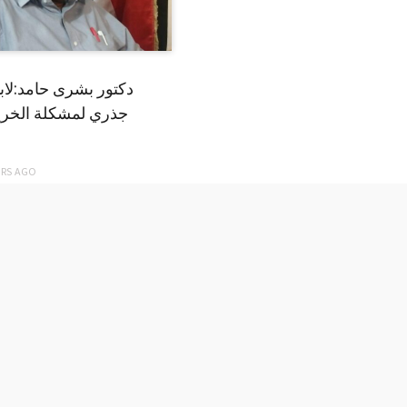
دكتور بشرى حامد:لا
جذري لمشكلة الخري
ARS
AGO