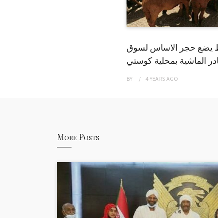
 يضع حجر الاساس لسوق
ر الماشية بمحلية كوستي
BY
4 YEARS
AGO
More Posts