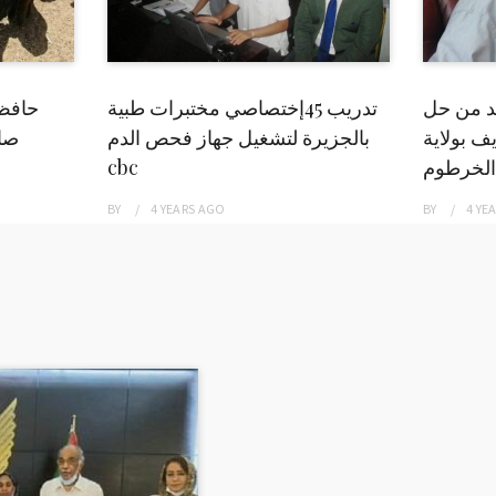
بد من حل
تدريب 45إختصاصي مختبرات طبية
حافظ
ف بولاية
بالجزيرة لتشغيل جهاز فحص الدم
صاد
الخرطوم
cbc
BY
4 YEARS
AGO
BY
4 YE