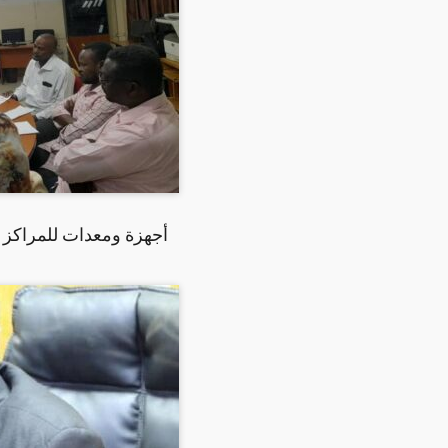
أجهزة ومعدات للمراكز ا