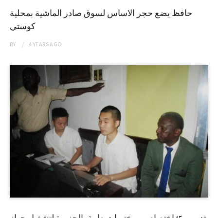
حافظ يضع حجر الاساس لسوق صادر الماشية بمحلية
كوستي
BY
4 YEARS
AGO
تدريب 45إختصاصي مختبرات طبية بالجزيرة لتشغيل جهاز