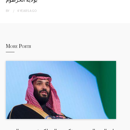
BY
4 YEARS
AGO
More Posts