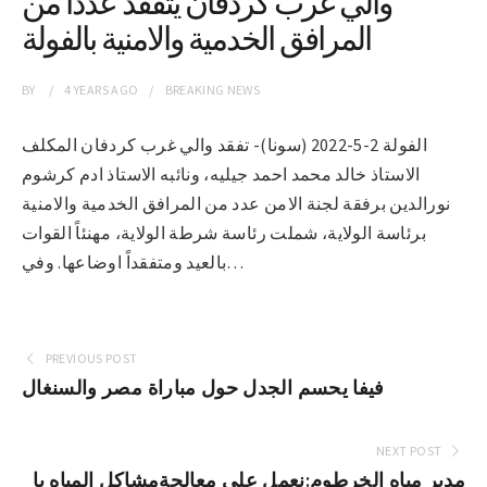
والي غرب كردفان يتفقد عدداً من
المرافق الخدمية والامنية بالفولة
BY
4 YEARS
AGO
BREAKING NEWS
الفولة 2-5-2022 (سونا)- تفقد والي غرب كردفان المكلف
الاستاذ خالد محمد احمد جيليه، ونائبه الاستاذ ادم كرشوم
نورالدين برفقة لجنة الامن عدد من المرافق الخدمية والامنية
برئاسة الولاية، شملت رئاسة شرطة الولاية، مهنئاً القوات
بالعيد ومتفقداً اوضاعها. وفي…
PREVIOUS POST
فيفا يحسم الجدل حول مباراة مصر والسنغال
NEXT POST
مدير مياه الخرطوم:نعمل على معالجةمشاكل المياه با