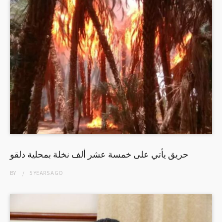
حريق يأتي على خمسة عشر ألف نخلة بمحلية دلقو
BY
5 YEARS
AGO