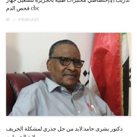
فحص الدم cbc
BY
4 YEARS
AGO
دكتور بشرى حامد:لابد من حل جذري لمشكلة الخريف
بولاية الخرطوم