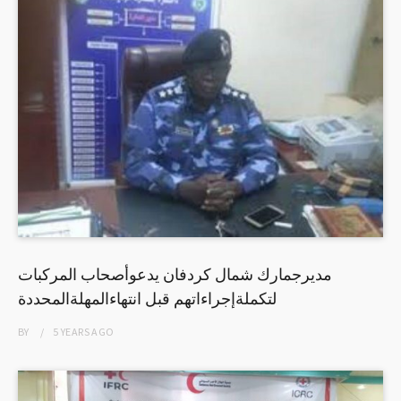
مديرجمارك شمال كردفان يدعوأصحاب المركبات
لتكملةإجراءاتهم قبل انتهاءالمهلةالمحددة
BY
5 YEARS
AGO