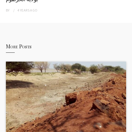
BY
4 YEARS
AGO
More Posts