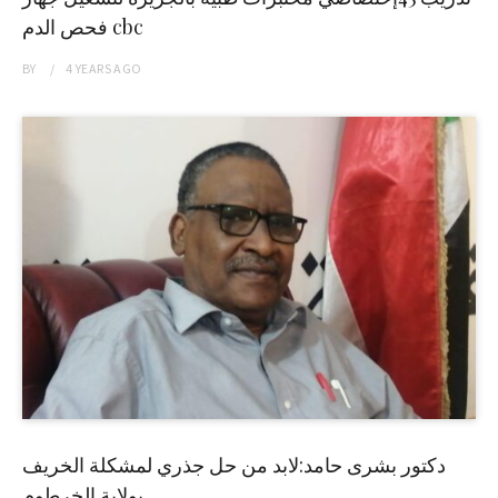
فحص الدم cbc
BY
4 YEARS
AGO
دكتور بشرى حامد:لابد من حل جذري لمشكلة الخريف
بولاية الخرطوم