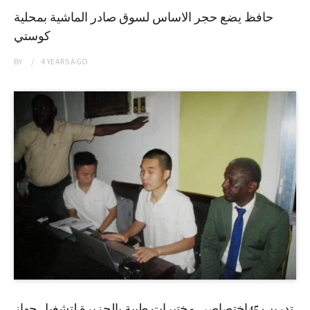
حافظ يضع حجر الاساس لسوق صادر الماشية بمحلية
كوستي
BY
4 YEARS
AGO
تدريب 45إختصاصي مختبرات طبية بالجزيرة لتشغيل جهاز