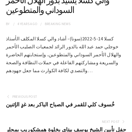
السوداني والمتطوعين
BY
4 YEARS
AGO
BREAKING NEWS
كسلا 14-5-2022(سونا)- أشاد والي كسلا المكلف الأستاذ
خوجلي حمد عبد الله بالدور الرائد لجمعيات الصليب الأحمر
والهلال الأحمر السوداني والمتطوعين، وإستجابتهم الحاضرة
والسريعة ومشاركتهم الفاعلة في حملات النظافة والصحة
والتصدي لكافة الكوارث مما جعل جهودهم…
PREVIOUS POST
خُسوف كلي للقمر في الصباح الباكر بعد غدٍ الإثنين
NEXT POST
حفل تأبين الشيخ يوسف بيتاي بخلوة همشكوريب بمحلي