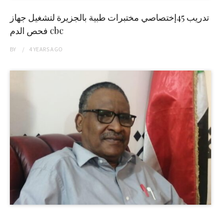
تدريب 45إختصاصي مختبرات طبية بالجزيرة لتشغيل جهاز
فحص الدم cbc
BY
4 YEARS
AGO