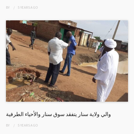
BY
5 YEARS
AGO
والي ولاية سنار يتفقد سوق سنار واﻷحياء الطرفية
BY
5 YEARS
AGO