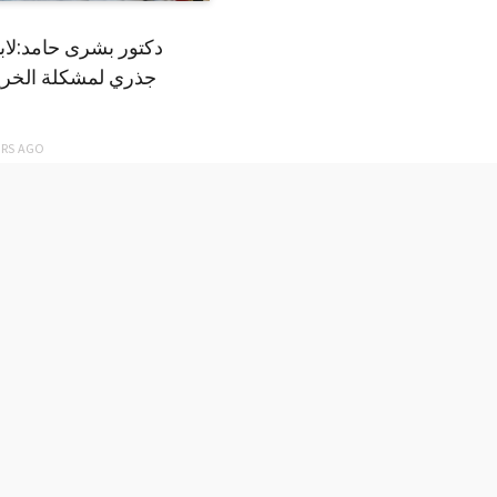
دكتور بشرى حامد:لا
جذري لمشكلة الخري
ARS
AGO