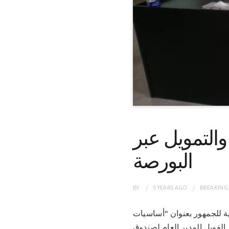
والتمويل عبر
البورصة
BY
5 YEARS
AGO
BREAKING
تدريبية للجمهور بعنوان “أساسيات
.الفويل المدير العام لصندوق