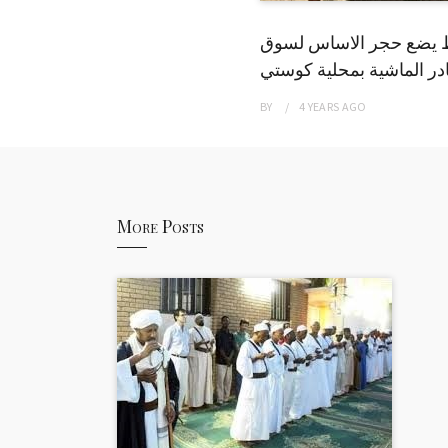
 يضع حجر الاساس لسوق
ر الماشية بمحلية كوستي
BY
4 YEARS
AGO
More Posts