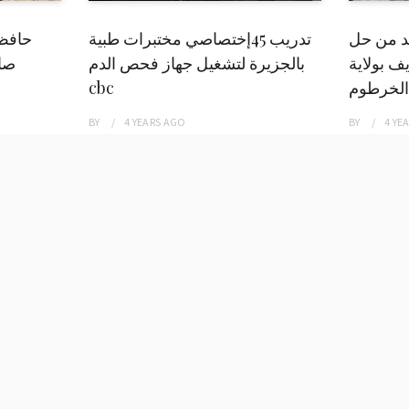
بد من حل
تدريب 45إختصاصي مختبرات طبية
حافظ
ف بولاية
بالجزيرة لتشغيل جهاز فحص الدم
صاد
الخرطوم
cbc
BY
4 YEARS
AGO
BY
4 YE