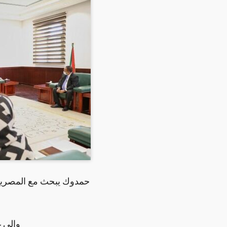
حمدوك يبحث مع المصرية 
والي غ