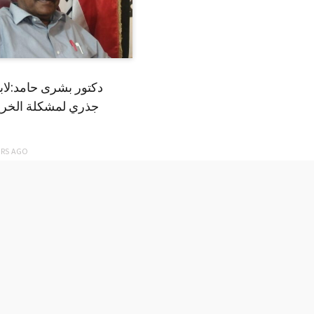
دكتور بشرى حامد:لا
جذري لمشكلة الخري
ARS
AGO