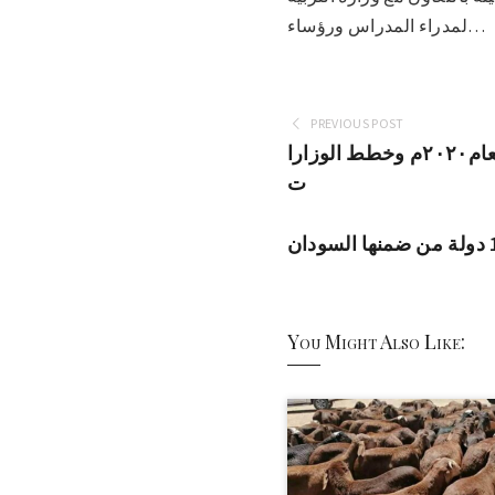
لمدراء المدراس ورؤساء…
PREVIOUS POST
حكومة القضارف تستعرض الأداء المالي للعام٢٠٢٠م وخطط الوزارا
ت
You Might Also Like: