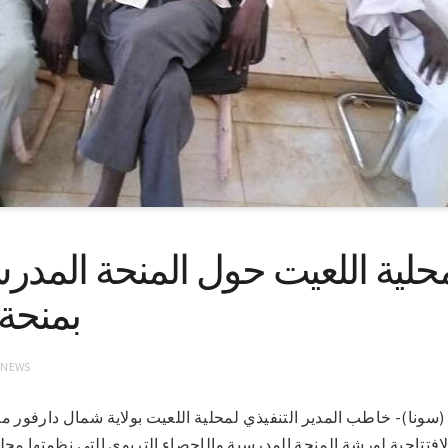
لية اللعيت حول المنحة المدرس
بمنحة 
 NEWS
ألفاشر ١٥-٤-٢٠٢١ (سونا)- خاطب المدير التنفيذي لمحلية اللعيت بولاية شمال دار
افتتاحية لورشة المنحة المدرسية والإحصاء التربوي التي نظمتها محليت