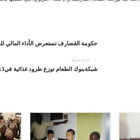
NEXT POST
شبكةبنوك الطعام توزع طرود غذائية في13 دولة من ضمنها السودان