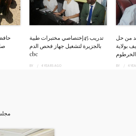
بد من حل
تدريب 45إختصاصي مختبرات طبية
حافظ
ف بولاية
بالجزيرة لتشغيل جهاز فحص الدم
صاد
الخرطوم
cbc
BY
4 YEARS
AGO
BY
4 YE
مجلس السياد