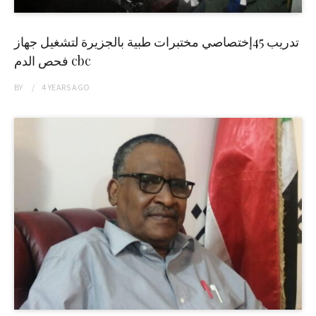
تدريب 45إختصاصي مختبرات طبية بالجزيرة لتشغيل جهاز
فحص الدم cbc
BY
4 YEARS
AGO