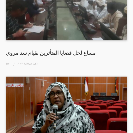
مساع لحل قضايا المتأثرين بقيام سد مروي
BY
5 YEARS
AGO