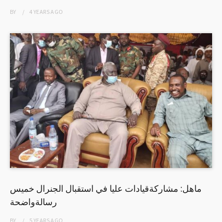
BY
4 YEARS
AGO
ماهل: مشاركةقيادات عليا في استقبال الجنرال خميس
رسالةواضحة
BY
5 YEARS
AGO