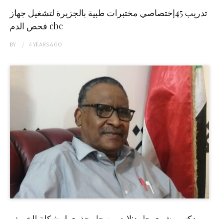
تدريب 45إختصاصي مختبرات طبية بالجزيرة لتشغيل جهاز
فحص الدم cbc
BY
4 YEARS
AGO
دكتور بشرى حامد:لابد من حل جذري لمشكلة الخريف