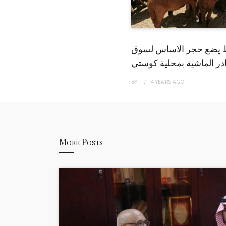
 يضع حجر الاساس لسوق
ر الماشية بمحلية كوستي
BY
4 YEARS
AGO
More Posts