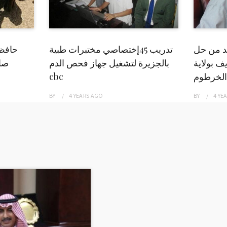
بد من حل
تدريب 45إختصاصي مختبرات طبية
حافظ
ف بولاية
بالجزيرة لتشغيل جهاز فحص الدم
صاد
الخرطوم
cbc
BY
4 YEARS
AGO
BY
4 YE