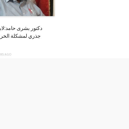
دكتور بشرى حامد:لا
جذري لمشكلة الخري
ARS
AGO