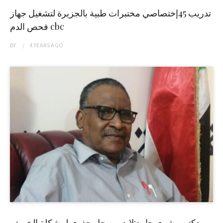
تدريب 45إختصاصي مختبرات طبية بالجزيرة لتشغيل جهاز
فحص الدم cbc
BY
4 YEARS
AGO
دكتور بشرى حامد:لابد من حل جذري لمشكلة الخريف