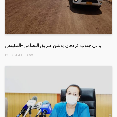
والي جنوب كردفان يدشن طريق التضامن-المقينص
BY
4 YEARS
AGO