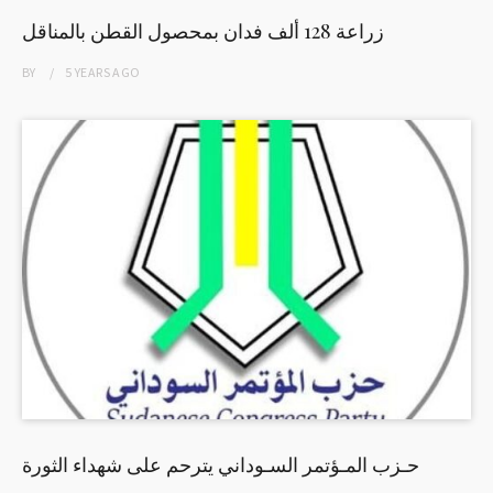
زراعة 128 ألف فدان بمحصول القطن بالمناقل
BY
5 YEARS
AGO
حـزب المـؤتمر السـوداني يترحم على شهداء الثورة