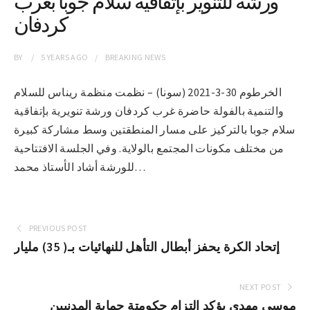
ورشة للتنوير بإتفاقية سلام جوبا بغرب
كردفان
BY
5 YEARS
AGO
BREAKING NEWS
الخرطوم 30-3-2021 (سونا) – نظمت منظمة ريناس للسلام
والتنمية بالفولة حاضرة غرب كردفان ورشة تنويرية بإتفاقية
سلام جوبا بالتركيز على مسار المنطقتين وسط مشاركة كبيرة
من مختلف مكونات المجتمع بالولاية. وفي الجلسة الافتتاحية
للورشة أشاد الأستاذ محمد…
PREVIOUS POST
إتحاد الكرة يحفز أبطال التأهل للنهائيات بـ( 35) مليار
NEXT POST
موسى مهدي يؤكد إلتزام حكومتة حماية المدنيين