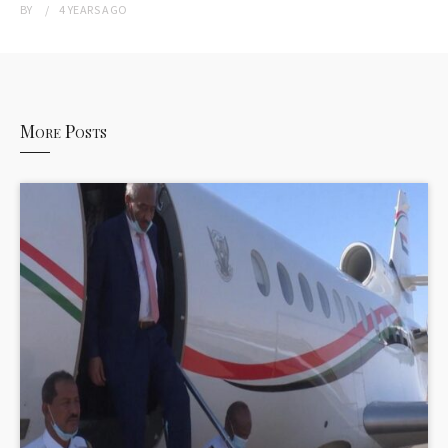
BY
4 YEARS
AGO
More Posts