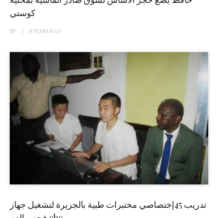
كوستي
BY
4 YEARS
AGO
تدريب 45إختصاصي مختبرات طبية بالجزيرة لتشغيل جهاز
فحص الدم cbc