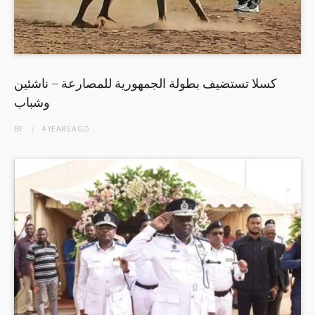
كسلا تستضيف بطولة الجمهورية للمصارعة – ناشئين
وشباب
BY
4 YEARS
AGO