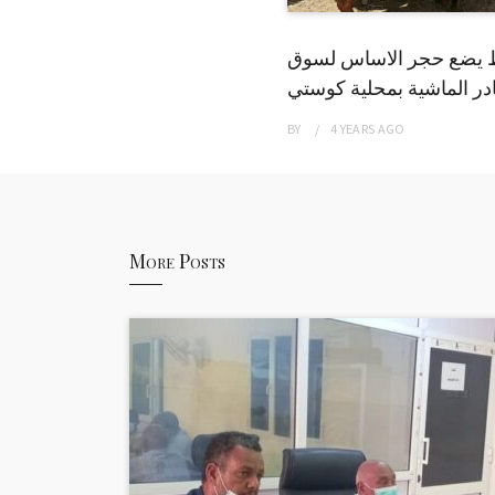
 يضع حجر الاساس لسوق
ر الماشية بمحلية كوستي
BY
4 YEARS
AGO
More Posts