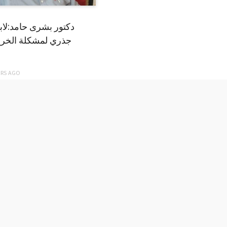
دكتور بشرى حامد:لا
جذري لمشكلة الخري
ARS
AGO