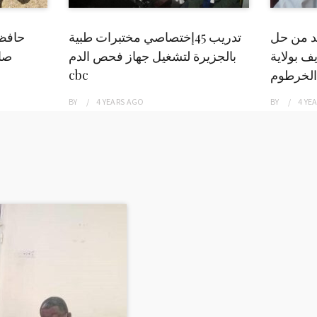
بد من حل
تدريب 45إختصاصي مختبرات طبية
حافظ
ف بولاية
بالجزيرة لتشغيل جهاز فحص الدم
صاد
الخرطوم
cbc
BY
4 YEARS
AGO
BY
4 YE