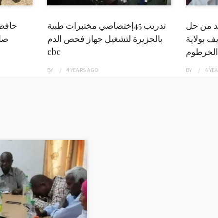
بد من حل
تدريب 45إختصاصي مختبرات طبية
حافظ
ف بولاية
بالجزيرة لتشغيل جهاز فحص الدم
صاد
الخرطوم
cbc
BY
4 YEARS
AGO
BY
4 YE