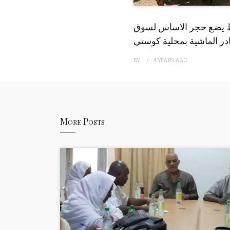
 يضع حجر الاساس لسوق
ر الماشية بمحلية كوستي
BY
4 YEARS
AGO
More Posts