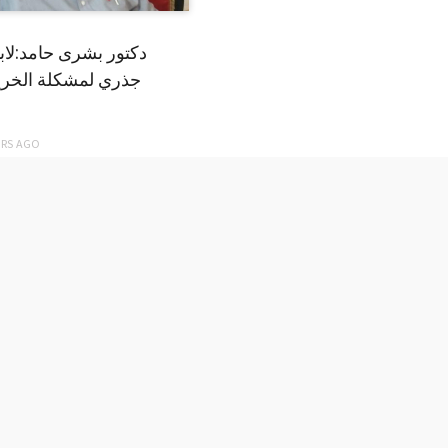
دكتور بشرى حامد:لا
جذري لمشكلة الخري
ARS
AGO