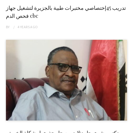
تدريب 45إختصاصي مختبرات طبية بالجزيرة لتشغيل جهاز
فحص الدم cbc
BY
4 YEARS
AGO
دكتور بشرى حامد:لابد من حل جذري لمشكلة الخريف