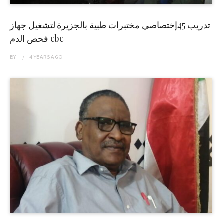
تدريب 45إختصاصي مختبرات طبية بالجزيرة لتشغيل جهاز
فحص الدم cbc
BY
4 YEARS
AGO