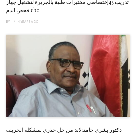
تدريب 45إختصاصي مختبرات طبية بالجزيرة لتشغيل جهاز
فحص الدم cbc
BY
4 YEARS
AGO
دكتور بشرى حامد:لابد من حل جذري لمشكلة الخريف