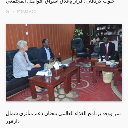
جنوب كردفان : قرار بإغلاق أسواق التواصل المجتمعي
BY
5 YEARS
AGO
نمر ووفد برنامج الغذاء العالمي يبحثان دعم متأثري شمال
دارفور