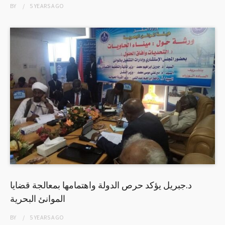
BY
5 YEARS
AGO
د.جبريل يؤكد حرص الدولة واهتمامها بمعالجة قضايا
الموانئ البحرية
BY
5 YEARS
AGO