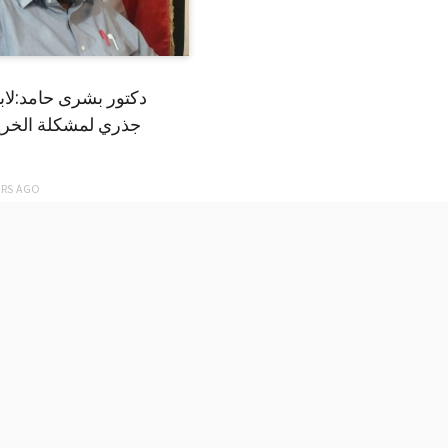
دكتور بشرى حامد:لا
جذري لمشكلة الخري
ARS
AGO