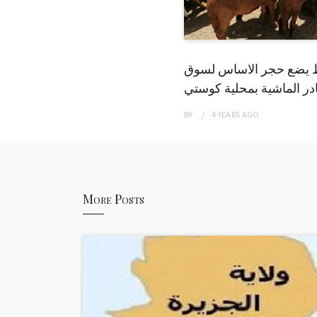
 يضع حجر الاساس لسوق
ر الماشية بمحلية كوستي
BY
4 YEARS
AGO
More Posts