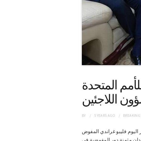
لأمم المتحدة
ون اللاجئين
BY
5 YEARS
AGO
BREAKING
ا ظهر اليوم فليبو غراندي المفوض
دان مثمنة دور المفوضية في