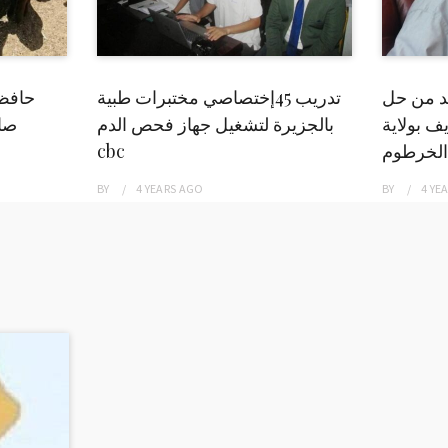
بد من حل
تدريب 45إختصاصي مختبرات طبية
حافظ
ف بولاية
بالجزيرة لتشغيل جهاز فحص الدم
صاد
الخرطوم
cbc
BY
4 YEARS
AGO
BY
4 YE