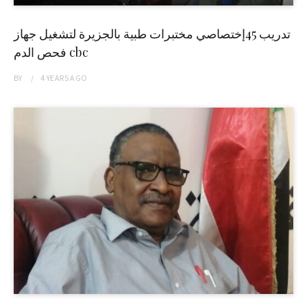
تدريب 45إختصاصي مختبرات طبية بالجزيرة لتشغيل جهاز
فحص الدم cbc
BY
4 YEARS
AGO