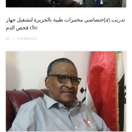
تدريب 45إختصاصي مختبرات طبية بالجزيرة لتشغيل جهاز
فحص الدم cbc
BY
4 YEARS
AGO