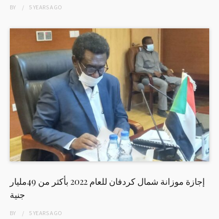
BY
5 YEARS
AGO
إجازة موزانة شمال كردفان للعام 2022 بأكثر من 49مليار
جنية
BY
5 YEARS
AGO