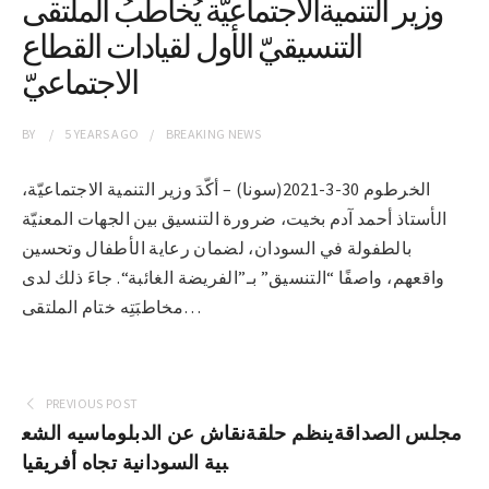
وزير التنميةالاجتماعيّة يُخاطبُ الملتقى
التنسيقيّ الأول لقيادات القطاع
الاجتماعيّ
BY
5 YEARS
AGO
BREAKING NEWS
الخرطوم 30-3-2021(سونا) – أكّدَ وزير التنمية الاجتماعيّة،
الأستاذ أحمد آدم بخيت، ضرورة التنسيق بين الجهات المعنيّة
بالطفولة في السودان، لضمان رعاية الأطفال وتحسين
واقعهم، واصفًا “التنسيق” بـ”الفريضة الغائبة“. جاءَ ذلك لدى
مخاطبَتِه ختام الملتقى…
PREVIOUS POST
مجلس الصداقةينظم حلقةنقاش عن الدبلوماسيه الشع
بية السودانية تجاه أفريقيا