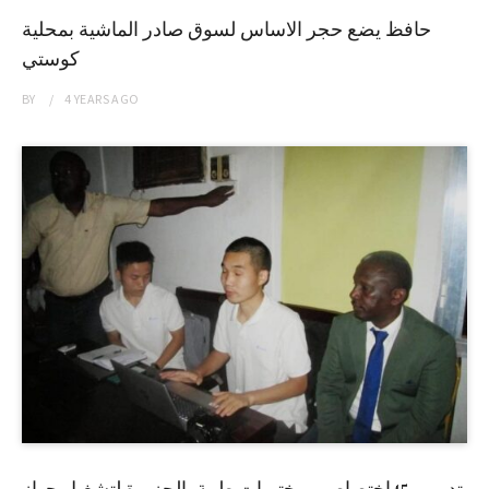
حافظ يضع حجر الاساس لسوق صادر الماشية بمحلية
كوستي
BY
4 YEARS
AGO
تدريب 45إختصاصي مختبرات طبية بالجزيرة لتشغيل جهاز