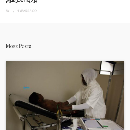
BY
4 YEARS
AGO
More Posts