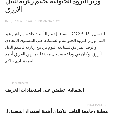
وزير الثروة الحيوانية يختتم زيارته للنيل
الازرق
BY
4 YEARS
AGO
BREAKING NEWS
الدمازين 15-6-2022 (سونا)- إختتم الأستاذ حافظ إبراهيم عبد
النبي وزير الثروة الحيوانية والسمكية على المستوى الإتحادي
والوفد المرافق لسيادته اليوم برنامج زيارته لإقليم النيل
الأزرق . وكان في وداعه بمدخل مدينة الدمازين الفريق أحمد
العمدة بادي حاكم…
PREVIOUS POST
الشمالية : تطمئن على استعدادات الخريف
NEXT POST
محلية وجامعة الفاشر تؤكدان أهمية استمرار التنسيق ل