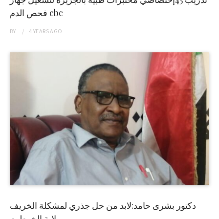
فحص الدم cbc
BY
4 YEARS
AGO
دكتور بشرى حامد:لابد من حل جذري لمشكلة الخريف
بولاية الخرطوم