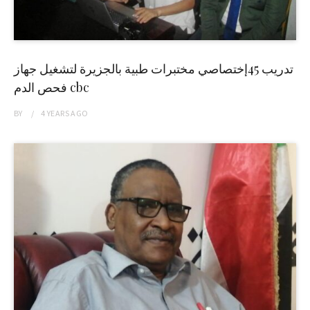
تدريب 45إختصاصي مختبرات طبية بالجزيرة لتشغيل جهاز
فحص الدم cbc
BY
4 YEARS
AGO