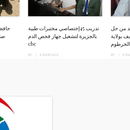
بد من حل
تدريب 45إختصاصي مختبرات طبية
حافظ
ف بولاية
بالجزيرة لتشغيل جهاز فحص الدم
صاد
الخرطوم
cbc
BY
4 YEARS
AGO
BY
4 YE