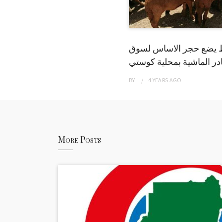
 يضع حجر الاساس لسوق
ر الماشية بمحلية كوستي
BY
4 YEARS
AGO
More Posts