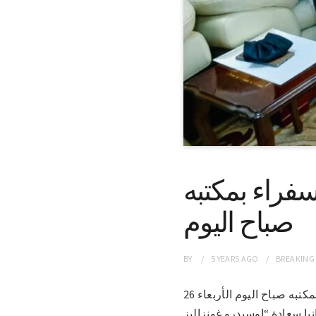
سفراء بمكتبه
صباح اليوم
BY
5 YEARS
AGO
BREAKING
الخرطوم 26-1-2022 (سونا) – استقبل معالي وزير الخارجية المكلّف السفير علي الصادق علي ، بمكتبه صباح اليوم الأربعاء 26
يا سعادة “اوسيدرو غونزاليز