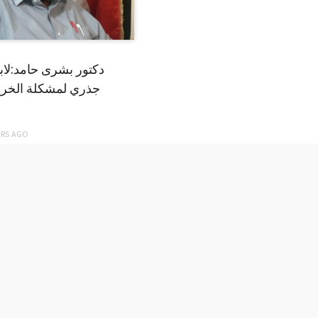
دكتور بشرى حامد:لا
جذري لمشكلة الخري
ARS
AGO