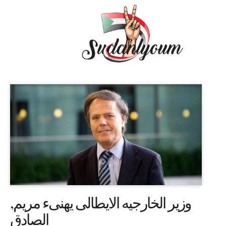
,وزير الخارجيه الايطالى يهنىء مريم
الصادق