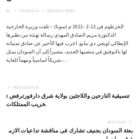
BY
5 YEARS
AGO
BREAKING NEWS
الخرطوم في 12-2 -2021 م (سونا) – تلقت وزيرة الخارجية
الدكتورة مريم الصادق المهدي رسالة تهنئة من نظيرها
الإيطالي لويجي دي مايو، اعرب فيها الأخير عن صادق تمنياته
لها بالتوفيق في منصبها الجديد، مشيراً إلى أن السودان يمثل
شريكاً اساسياً ومهماً للغاية،…
PREVIOUS POST
تنسيقية النازحين واللاجئين بولاية شرق دارفورترفض ت
خريب الممتلكات
NEXT POST
بعثة السودان بجنيف تشارك فى مناقشة تداعيات الازم
ة فى ماينمار