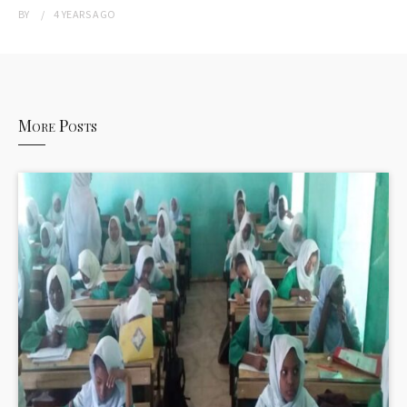
BY
4 YEARS
AGO
More Posts