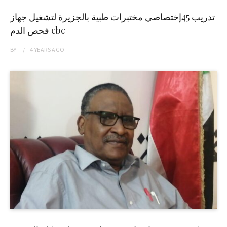
تدريب 45إختصاصي مختبرات طبية بالجزيرة لتشغيل جهاز
فحص الدم cbc
BY
4 YEARS
AGO