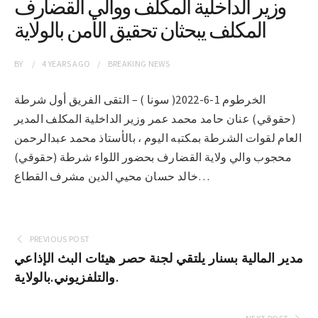
وزير الداخلية المكلف ووالي القضارف
المكلف يبحثان تحقيق الأمن بالولاية
BY
4 YEARS
AGO
BREAKING NEWS
الخرطوم 1-6-2022( سونا ) – التقى الفريق أول شرطة
(حقوقي) عنان حامد محمد عمر وزير الداخلية المكلف المدير
العام لقوات الشرطة بمكتبه اليوم ، بالأستاذ محمد عبدالرحمن
محجوب والي ولاية القضارف بحضور اللواء شرطة (حقوقي)
خالد حسان محيي الدين مشرف القطاع…
PREVIOUS POST
مدير المالية بسنار يلتقي لجنة حصر هيئات البث الإذاعي
والتلفزيوني.بالولاية.