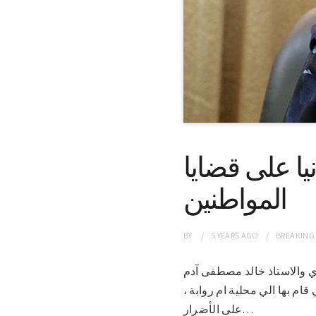
يا على قضايا
المواطنين
BY
5 YEARS
AGO
BREAKING
الاتحادي والاستاذ خالد مصطفى آدم
ام بها الي محلية ام روابة ،
على الأضرار…