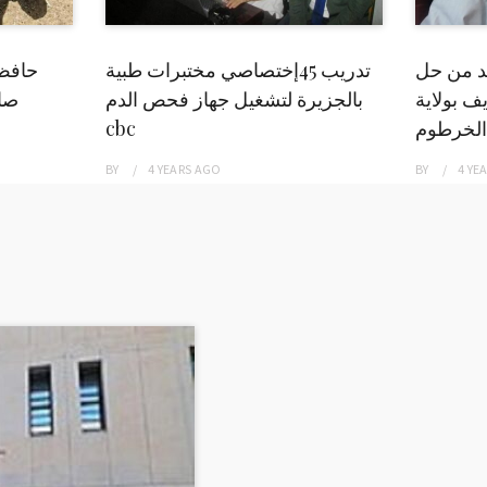
بد من حل
تدريب 45إختصاصي مختبرات طبية
حافظ
ف بولاية
بالجزيرة لتشغيل جهاز فحص الدم
صاد
الخرطوم
cbc
BY
4 YEARS
AGO
BY
4 YE