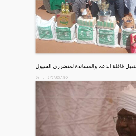
ستقبل قافلة الدعم والمساندة لمتضرري السيول
BY
5 YEARS
AGO