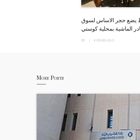
 يضع حجر الاساس لسوق
ر الماشية بمحلية كوستي
BY
4 YEARS
AGO
More Posts