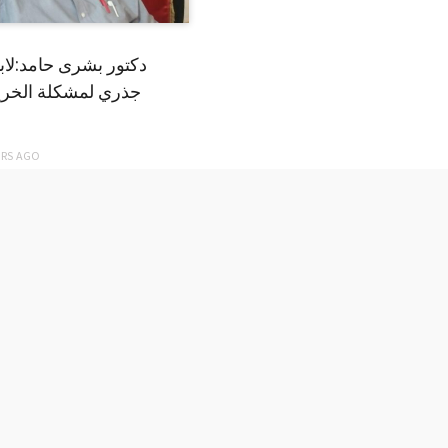
دكتور بشرى حامد:لا
جذري لمشكلة الخري
ARS
AGO