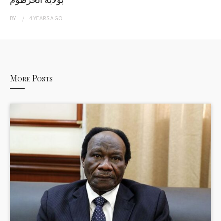
BY
4 YEARS
AGO
More Posts