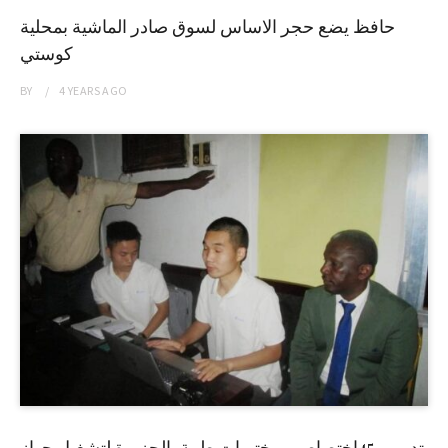
حافظ يضع حجر الاساس لسوق صادر الماشية بمحلية
كوستي
BY
4 YEARS
AGO
تدريب 45إختصاصي مختبرات طبية بالجزيرة لتشغيل جهاز