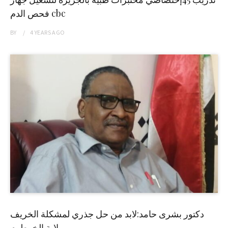
فحص الدم cbc
BY
4 YEARS
AGO
دكتور بشرى حامد:لابد من حل جذري لمشكلة الخريف
بولاية الخرطوم