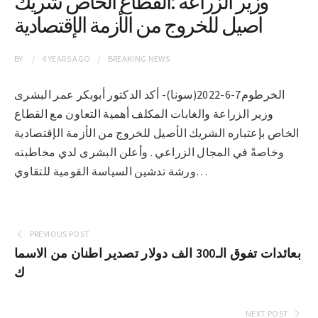
وزير الزراعة :القطاع الخاص شريك
اصيل للخروج من الأزمة الإقتصادية
BY
4 YEARS
AGO
BREAKING NEWS
الخرطوم7-6-2022(سونا)- أكد الدكتور أبوبكر عمر البشرى
وزير الزراعة والغابات المكلف أهمية التعاون مع القطاع
الخاص بإعتباره الشريك الأصيل للخروج من الأزمة الإقتصادية
وخاصةً في المجال الزراعي . وأعلن البشرى لدي مخاطبته
ورشة تدشين السياسة القومية للتقاوي…
PREVIOUS POST
بعائدات تفوق الـ300 الف دولار تصدير اطنان من الاسما
ك
NEXT POST