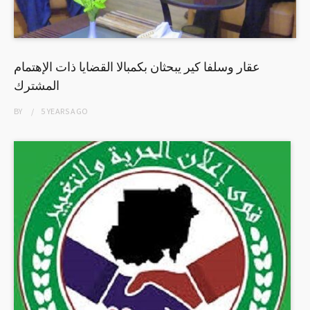
عقار وسلفا كير يبحثان بكمبالا القضايا ذات الإهتمام
المشترك
BY
5 YEARS
AGO