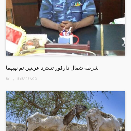
شرطة شمال دارفور تسترد عربتين تم نهبهما
BY
5 YEARS
AGO