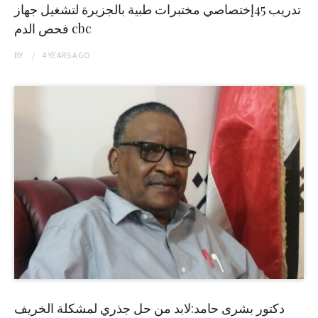
تدريب 45إختصاصي مختبرات طبية بالجزيرة لتشغيل جهاز
فحص الدم cbc
BY
4 YEARS
AGO
دكتور بشرى حامد:لابد من حل جذري لمشكلة الخريف