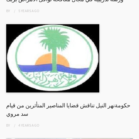
BY
5 YEARS
AGO
حكومةنهر النيل تناقش قضايا المناصير المتأثرين من قيام
سد مروي
BY
4 YEARS
AGO