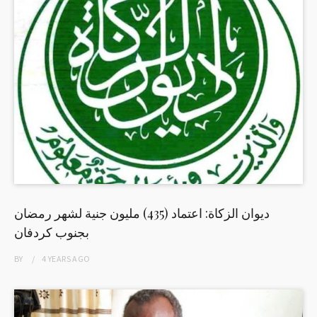
ديوان الزكاة: اعتماد (435) مليون جنية لشهر رمضان
بجنوب كردفان
BY
4 YEARS
AGO