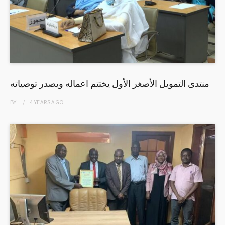
منتدى التمويل الأصغر الأول يختتم اعماله ويصدر توصياته
BY
4 YEARS
AGO