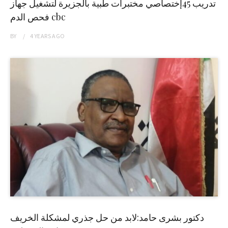
تدريب 45إختصاصي مختبرات طبية بالجزيرة لتشغيل جهاز
فحص الدم cbc
BY
4 YEARS
AGO
دكتور بشرى حامد:لابد من حل جذري لمشكلة الخريف