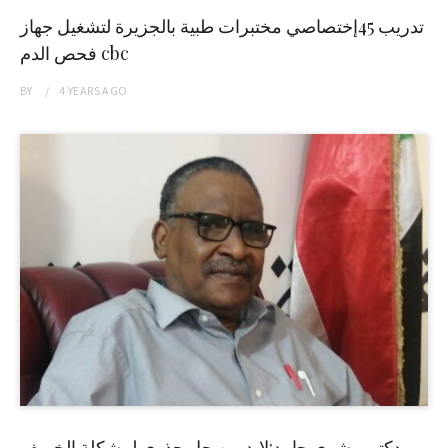
تدريب 45إختصاصي مختبرات طبية بالجزيرة لتشغيل جهاز
فحص الدم cbc
BY
4 YEARS
AGO
دكتور بشرى حامد:لابد من حل جذري لمشكلة الخريف