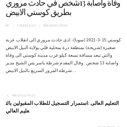
وفاة واصابة 13شخص في حادث مروري
بطريق كوستي الابيض
BY
5 YEARS
AGO
BREAKING NEWS
كوستي 15-3-2021 (سونا)- ادى حادث مروري الى انقلاب عربة
صغيرة (شريحة) بمنطقة درة بمحلية قلي بولاية النيل الابيض
والتي تبعد مسافة تسعة كيلو غرب مدينة كوستي الى وفاة
واصابة 13 شخص . وقال المقدم شرطة ياسر يس الشيخ مدير
شرطة المرور السريع بالنيل الابيض…
PREVIOUS POST
التعليم العالى :استمرار التسجيل للطلاب المقبولين بالت
عليم العالي