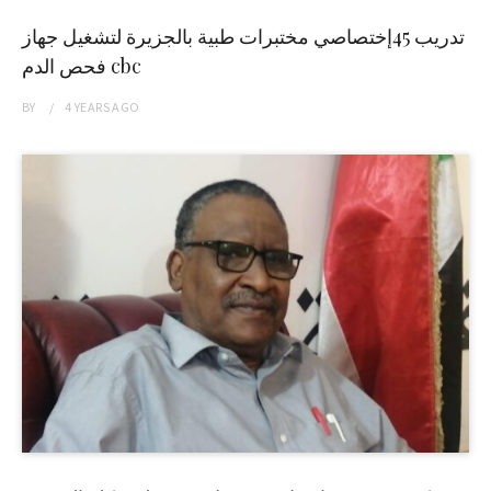
تدريب 45إختصاصي مختبرات طبية بالجزيرة لتشغيل جهاز
فحص الدم cbc
BY
4 YEARS
AGO