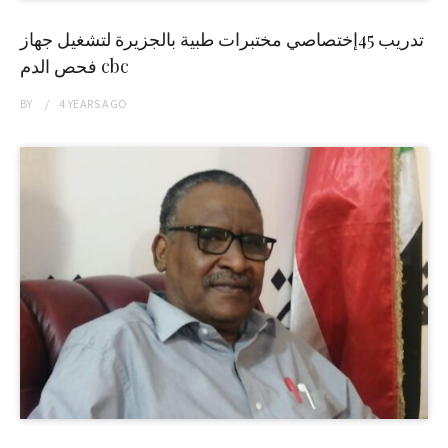
تدريب 45إختصاصي مختبرات طبية بالجزيرة لتشغيل جهاز
فحص الدم cbc
BY
4 YEARS
AGO