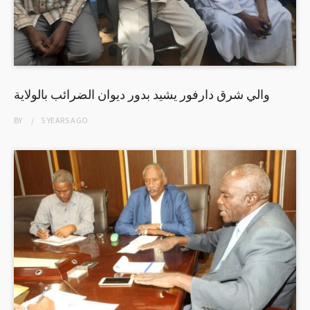
والي شرق دارفور يشيد بدور ديوان الضرائب بالولاية
BY
5 YEARS
AGO