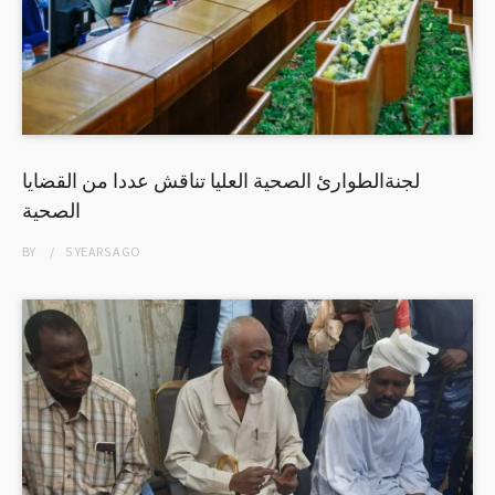
لجنةالطوارئ الصحية العليا تناقش عددا من القضايا
الصحية
BY
5 YEARS
AGO