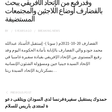
وفدرفيع من الإتحاد الأفريقي يبحث
بالقضارف أوضاع اللاجئين والمجتمعات
المستضيفة
BY
5 YEARS
AGO
BREAKING NEWS
القضارف 20-10-2021م ( سونا )- إستقبل الأستاذ عبدالله
محمد جودو والي القضارف بالإنابة بأمانة الحكومة اليوم وفد
رفيع المستوى من الإتحاد الإفريقي بقيادة سفيرة غامبيا في
الإتحاد السيدة جينيا جين ومسؤولة الشئون الإنسانية
بسكرتارية الإتحاد السيدة ريتا…
PREVIOUS POST
حمدوك يستقبل سفيرةفرنسا لدى السودان ويتلقى دعو
ة لمنتدى باريس للسلام