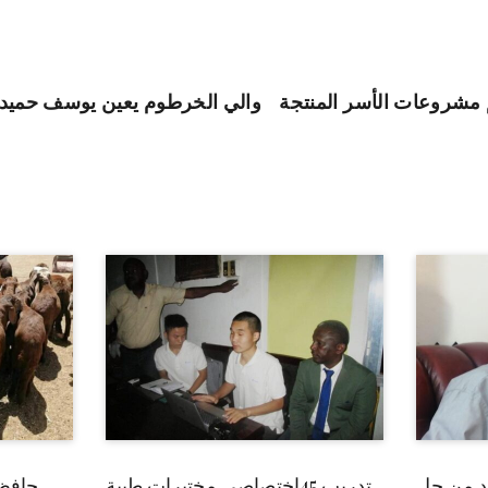
م مشروعات الأسر المنتجة
والي الخرطوم يعين يوسف حميدة مد
بد من حل
تدريب 45إختصاصي مختبرات طبية
حافظ