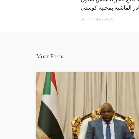
ر الماشية بمحلية كوستي
BY
4 YEARS
AGO
More Posts