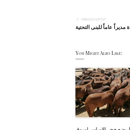
PREVIOUS POST
يراً عاماً للبنى التحتية
You Might Also Like:
 يضع حجر الاساس لسوق