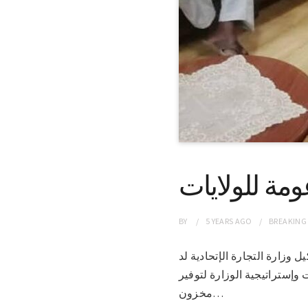
ومة للولايات
BY
5 YEARS
AGO
BREAKING
ة الإتحادية لدn لقائه مساءامس الدكتور عبدالله
 وإستراتيجية الوزارة لتوفير
مخزون…