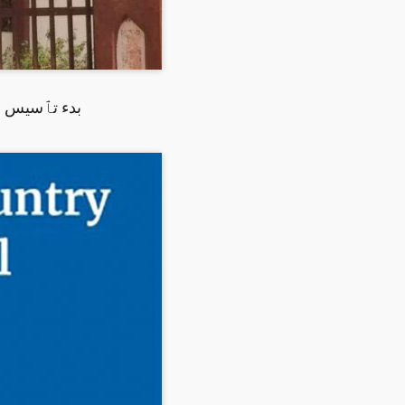
بدء تٱسيس مش