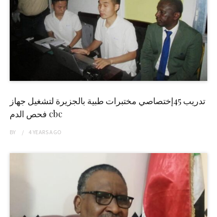
تدريب 45إختصاصي مختبرات طبية بالجزيرة لتشغيل جهاز
فحص الدم cbc
BY
4 YEARS
AGO