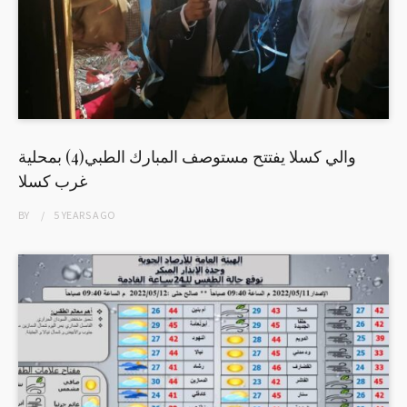
والي كسلا يفتتح مستوصف المبارك الطبي(4) بمحلية
غرب كسلا
BY
5 YEARS
AGO