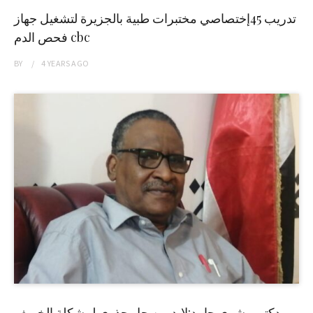
تدريب 45إختصاصي مختبرات طبية بالجزيرة لتشغيل جهاز
فحص الدم cbc
BY
4 YEARS
AGO
دكتور بشرى حامد:لابد من حل جذري لمشكلة الخريف